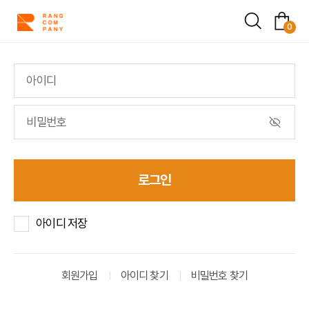
SEARCH
cart
0
E
비
밀
번
호
보
기
로그인
아이디 저장
회원가입
아이디 찾기
비밀번호 찾기