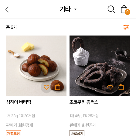
SEARCH
cart
기타
뒤
0
E
로
가
총
6
개
기
상하이 버터떡
초코쿠키 츄러스
1개 28g, 1팩 20개입
1개 45g, 1팩 25개입
판매가 회원공개
판매가 회원공개