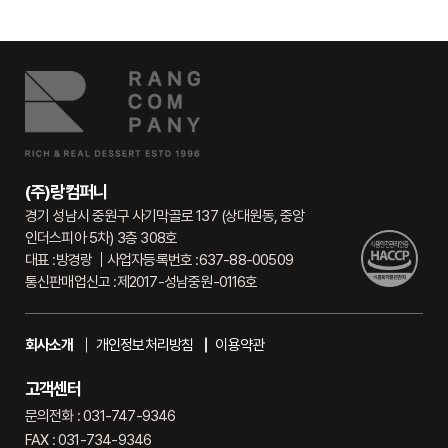
(주)랑컴퍼니
경기 성남시 중원구 사기막골로 137 (상대원동, 중앙
인더스피아 5차) 3층 308호
대표 :
방경랑
사업자등록번호 :
637-88-00509
통신판매업신고 :
제2017-성남중원-0116호
회사소개
개인정보처리방침
이용약관
고객센터
문의전화 : 031-747-9346
FAX : 031-734-9346