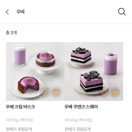
뒤
sea
E
로
가
총
3
개
기
우베 크림 바스크
우베 쿠앤크 스퀘어
1개 172g, 1팩 5개입
1개 145g, 1팩 9개입
판매가 회원공개
판매가 회원공개