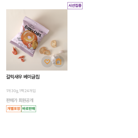
갈릭새우 베이글칩
1개 30g, 1팩 24개입
판매가 회원공개